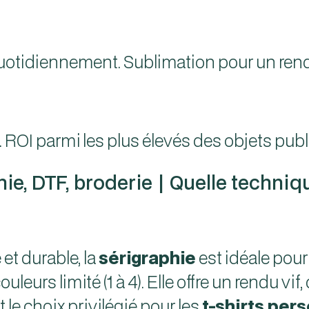
 quotidiennement. Sublimation pour un rend
OI parmi les plus élevés des objets publi
hie, DTF, broderie | Quelle techniq
t durable, la
sérigraphie
est idéale pour
eurs limité (1 à 4). Elle offre un rendu vi
t le choix privilégié pour les
t-shirts per