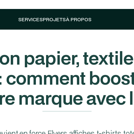
SERVICES
PROJETS
À PROPOS
n papier, textile
 : comment booster
re marque avec l
evient en force. Flyers, affiches, t-shirts, 