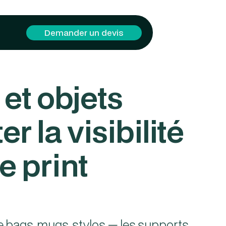
Demander un devis
 et objets
 la visibilité
e print
tote bags, mugs, stylos — les supports