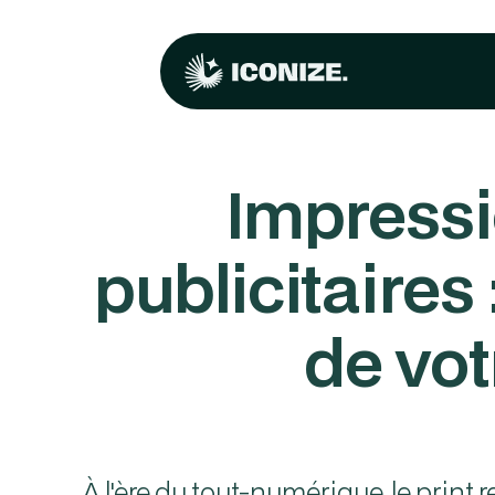
Impressio
publicitaires
de vot
À l'ère du tout-numérique, le print r