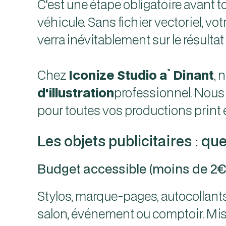
C'est une étape obligatoire avant to
véhicule. Sans fichier vectoriel, vo
verra inévitablement sur le résultat f
Chez
Iconize Studio à Dinant
, 
d'illustration
professionnel. Nous r
pour toutes vos productions print 
Les objets publicitaires : q
Budget accessible (moins de 2€ 
Stylos, marque-pages, autocollants
salon, événement ou comptoir. Mis